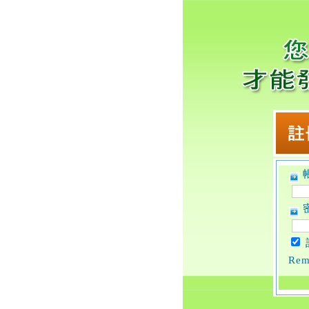
帳
密
Rem