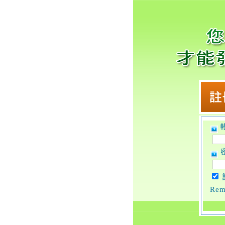
帳
密
Rem