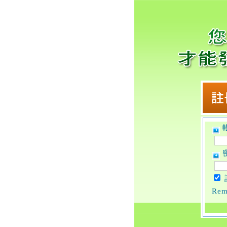
帳
密
Rem