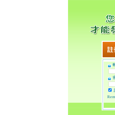
帳
密
Rem