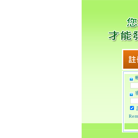
帳
密
Rem