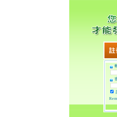
帳
密
Rem