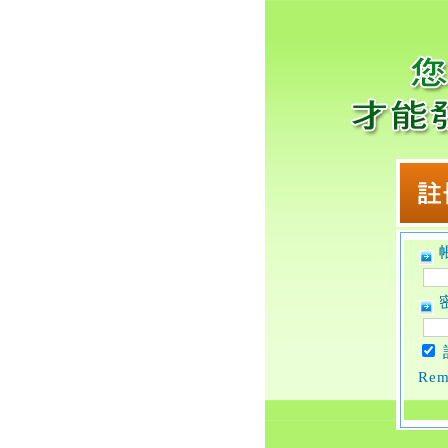
帳
密
Rem