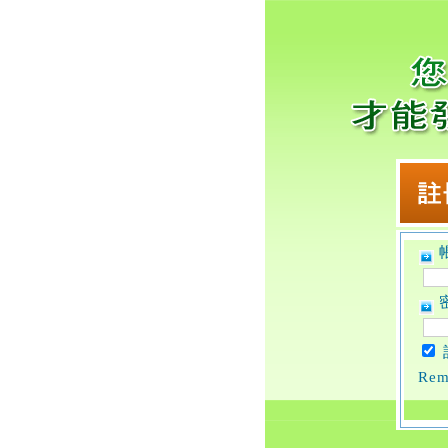
帳
密
Rem