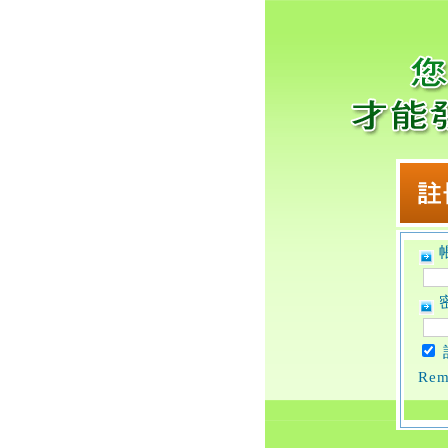
帳
密
Rem