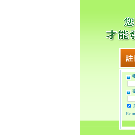
帳
密
Rem