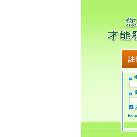
帳
密
Rem