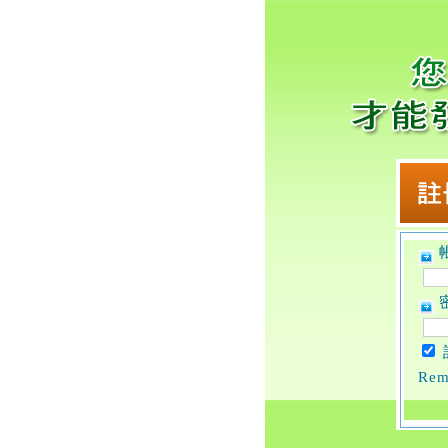
帳
密
Rem