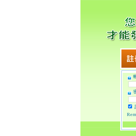
帳
密
Rem