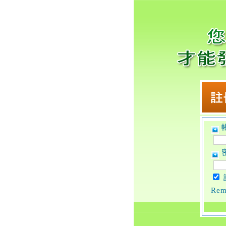
帳
密
Rem