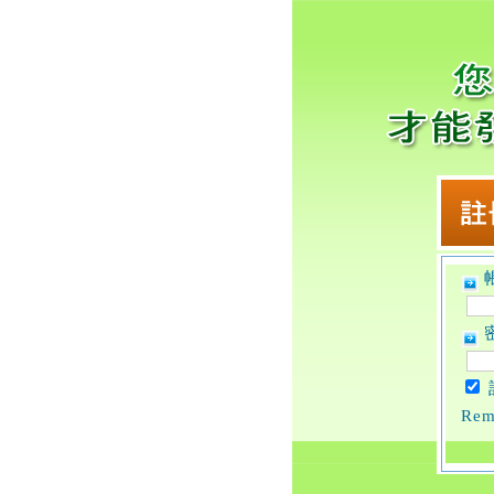
帳
密
Rem