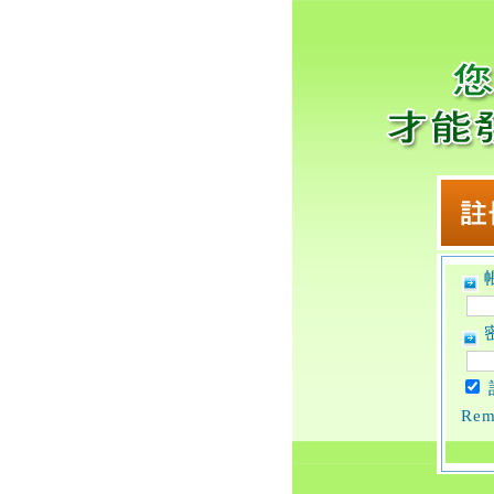
帳
密
Rem