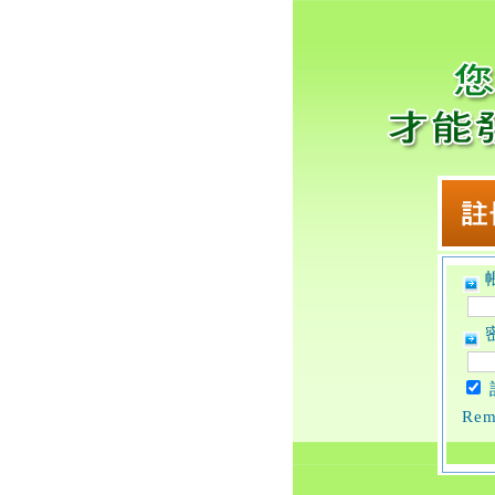
帳
密
Rem