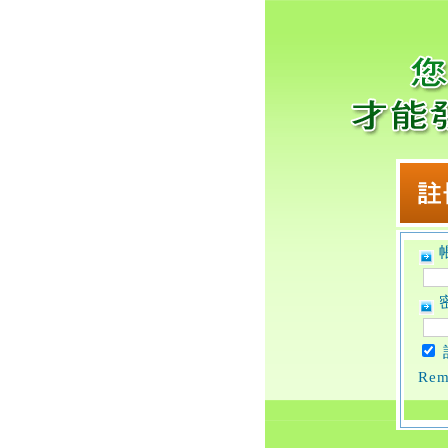
帳
密
Rem