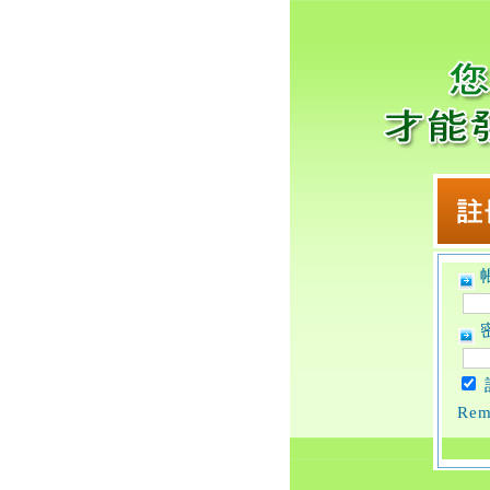
帳
密
Rem