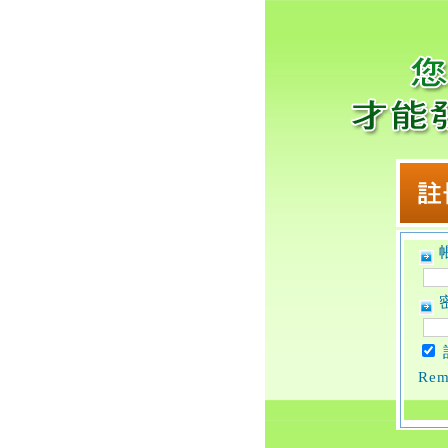
帳
密
Rem