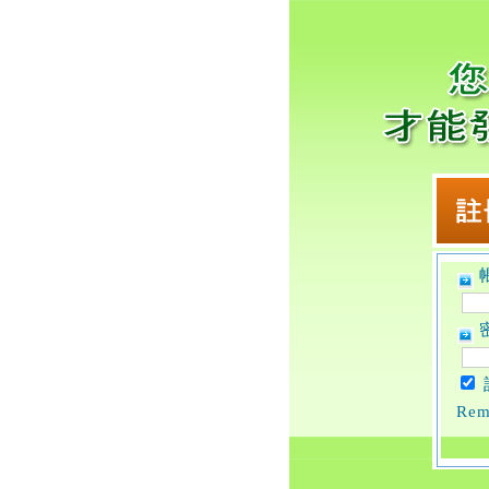
帳
密
Rem