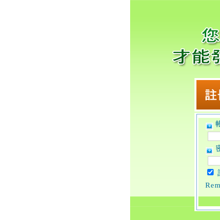
帳
密
Rem