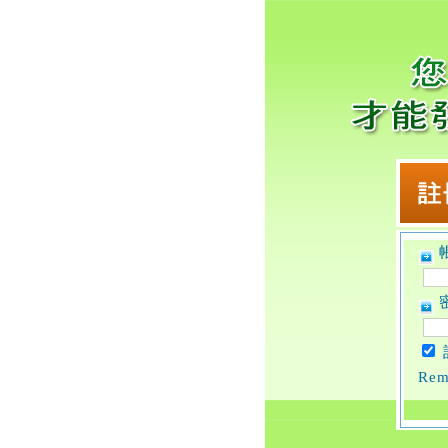
帳
密
Rem