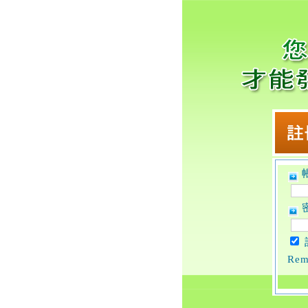
帳
密
Rem