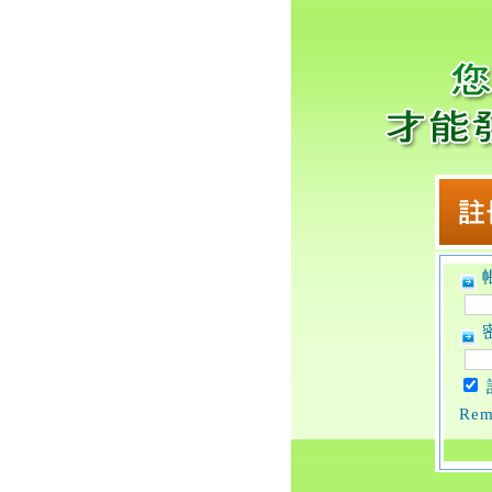
帳
密
Rem