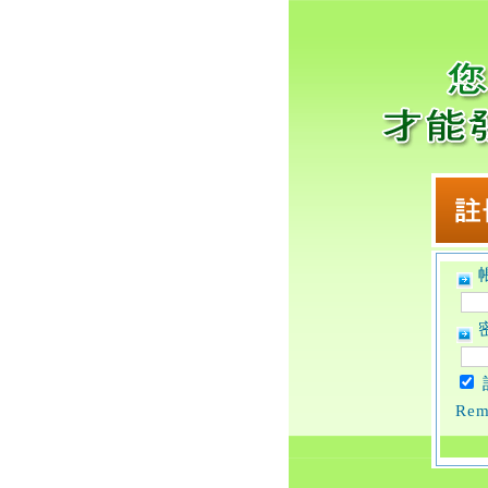
帳
密
Rem