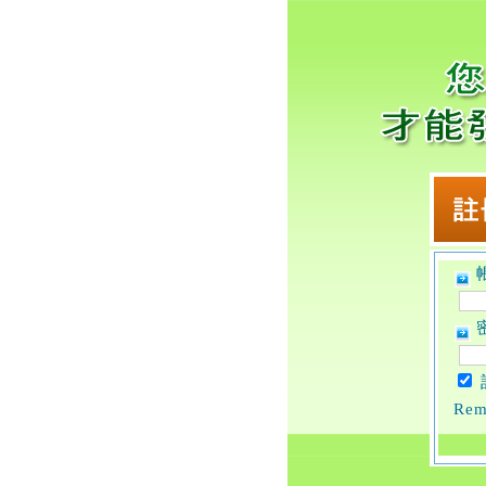
帳
密
Rem