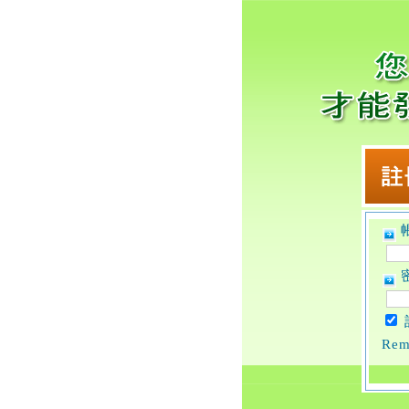
帳
密
Rem