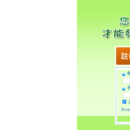
帳
密
Rem