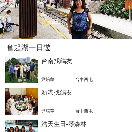
奮起湖一日遊
台南找鴿友
尹培華
台中西屯
新港找鴿友
尹培華
台中西屯
浩天生日-琴森林