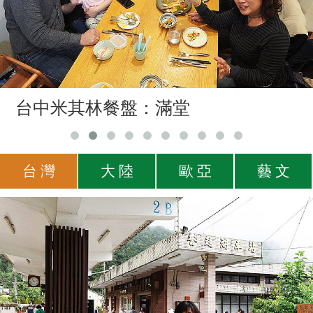
台中米其林餐盤：滿堂
台 灣
大 陸
歐 亞
藝 文