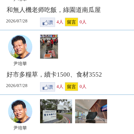
和無人機老师吃飯，綠園道南瓜屋
2026/07/28
讚
4
人
0
人
留言
尹培華
好市多糧草，續卡1500、食材3552
2026/07/28
讚
4
人
0
人
留言
尹培華