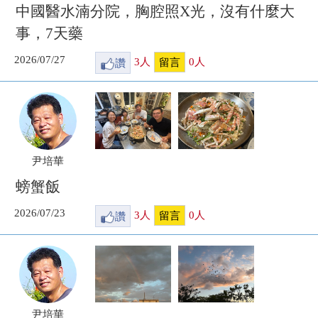
中國醫水湳分院，胸腔照X光，沒有什麼大
事，7天藥
2026/07/27
讚
3
人
0
人
留言
尹培華
螃蟹飯
2026/07/23
讚
3
人
0
人
留言
尹培華